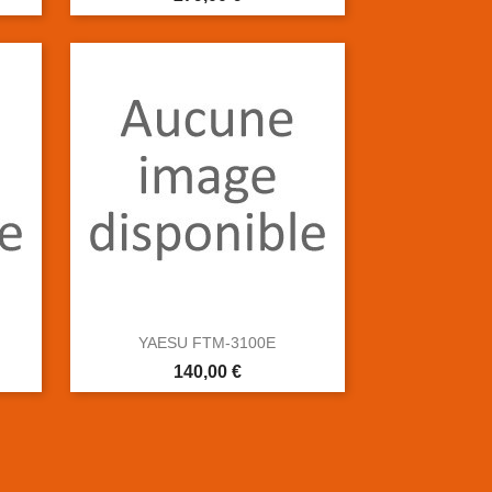

Aperçu rapide
YAESU FTM-3100E
Prix
140,00 €

Aperçu rapide