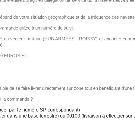
ne entité qui agit en délégation de service du Ministère des Armées (
épend de votre situation géographique et de la fréquence des navettes
ommande grâce à un numéro de suivi.
E au vecteur militaire (HUB ARMEES - ROISSY) et annoncé comme "aya
n).
15.00 EUROS HT.
ble de se faire livrer directement sur zone tout en bénéficiant d’une ta
ser la commande ?
lacer par le numéro SP correspondant)
uer dans une base terrestre) ou 00100 (livraison à effectuer sur 