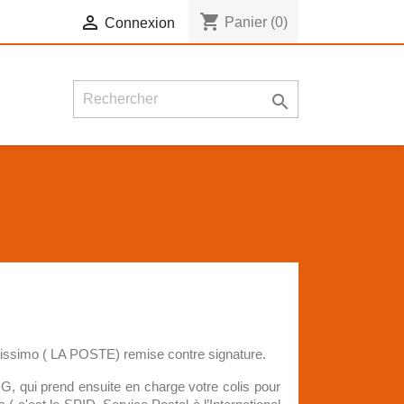
shopping_cart

Panier
(0)
Connexion

Colissimo ( LA POSTE) remise contre signature.
 qui prend ensuite en charge votre colis pour