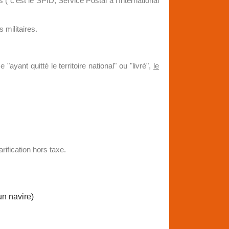
 c'est le SPID, Service Postal à l’International
 militaires.
nt quitté le territoire national" ou "livré",
le
rification hors taxe.
un navire)